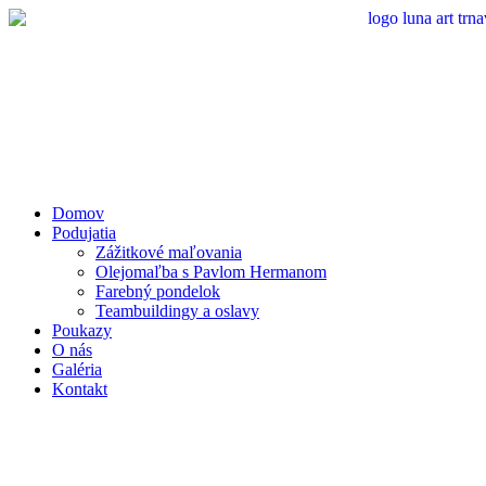
Preskočiť
na
obsah
Domov
Podujatia
Zážitkové maľovania
Olejomaľba s Pavlom Hermanom
Farebný pondelok
Teambuildingy a oslavy
Poukazy
O nás
Galéria
Kontakt