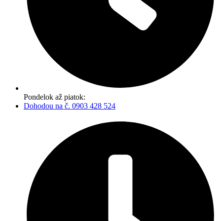
Pondelok až piatok:
Dohodou na č. 0903 428 524