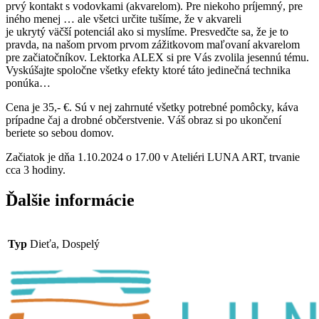
prvý kontakt s vodovkami (akvarelom). Pre niekoho príjemný, pre
iného menej … ale všetci určite tušíme, že v akvareli
je ukrytý väčší potenciál ako si myslíme. Presvedčte sa, že je to
pravda, na našom prvom prvom zážitkovom maľovaní akvarelom
pre začiatočníkov. Lektorka ALEX si pre Vás zvolila jesennú tému.
Vyskúšajte spoločne všetky efekty ktoré táto jedinečná technika
ponúka…
Cena je 35,- €. Sú v nej zahrnuté všetky potrebné pomôcky, káva
prípadne čaj a drobné občerstvenie. Váš obraz si po ukončení
beriete so sebou domov.
Začiatok je dňa 1.10.2024 o 17.00 v Ateliéri LUNA ART, trvanie
cca 3 hodiny.
Ďalšie informácie
Typ
Dieťa, Dospelý