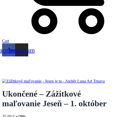
Cart
acebook
Instagram
Ukončené – Zážitkové
maľovanie Jeseň – 1. október
35,00
€
s DPH