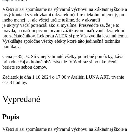
Všetci si asi spomíname na výtvarnú výchovu na Základnej škole a
prvý kontakt s vodovkami (akvarelom). Pre niekoho príjemný, pre
iného menej … ale všetci určite tušíme, že v akvareli
je ukrytý väčší potenciál ako si myslíme. Presvedčte sa, že je to
pravda, na našom prvom prvom zážitkovom maľovaní akvarelom
pre začiatočníkov. Lektorka ALEX si pre Vás zvolila jesennú tému.
Vyskúšajte spoločne všetky efekty ktoré táto jedinečná technika
ponúka…
Cena je 35,- €. Sú v nej zahrnuté všetky potrebné pomôcky, káva
prípadne čaj a drobné občerstvenie. Váš obraz si po ukončení
beriete so sebou domov.
Začiatok je dňa 1.10.2024 o 17.00 v Ateliéri LUNA ART, trvanie
cca 3 hodiny.
Vypredané
Popis
Všetci si asi spomíname na výtvarnú výchovu na Základnej škole a