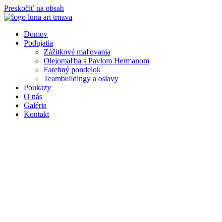
Preskočiť na obsah
Domov
Podujatia
Zážitkové maľovania
Olejomaľba s Pavlom Hermanom
Farebný pondelok
Teambuildingy a oslavy
Poukazy
O nás
Galéria
Kontakt