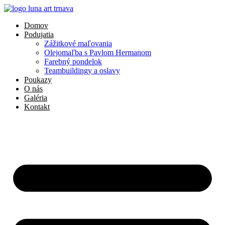
Preskočiť
na
Domov
obsah
Podujatia
Zážitkové maľovania
Olejomaľba s Pavlom Hermanom
Farebný pondelok
Teambuildingy a oslavy
Poukazy
O nás
Galéria
Kontakt