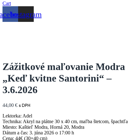
Cart
acebook
Instagram
Zážitkové maľovanie Modra
„Keď kvitne Santorini“ –
3.6.2026
44,00
€
s DPH
Lektorka: Adel
Technika: Akryl na plátne 30 x 40 cm, maľba štetcom, špachtľa
Miesto: Kaštieľ Modra, Horná 20, Modra
Dátum a čas: 3. júna 2026 o 17:00 h
Cena: 44€ (30×40 cm)