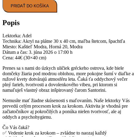
Zážitkové
PRIDAŤ DO KOŠÍKA
maľovanie
Modra
„Keď
Popis
kvitne
Santorini“
-
Lektorka: Adel
3.6.2026
Technika: Akryl na plátne 30 x 40 cm, maľba štetcom, špachtľa
Miesto: Kaštieľ Modra, Horná 20, Modra
Dátum a čas: 3. júna 2026 o 17:00 h
Cena: 44€ (30×40 cm)
Prenes sa s nami do úzkych uličiek gréckeho ostrova, kde biele
domčeky žiaria pod modrou oblohou, more pokojne šumí v diaľke a
ružové kvety dotvárajú atmosféru leta. Čaká ťa oddychový večer
plný farieb, tvorivosti a dovolenkového vibeu, pri ktorom si
namaľuješ vlastný obraz inšpirovaný čarom Santorini.
Nemusíte mať žiadne skúsenosti s maľovaním. Naše lektorky Vás
prevedú celým procesom krok za krokom. Aktivita je vhodná pre
začiatočníkov aj pokročilých a ponúka nielen tvorivosť, ale aj
oddych a psychohygienu.
Čo Vás čaká?
✅ Vedenie krok za krokom – zvládne to naozaj každý