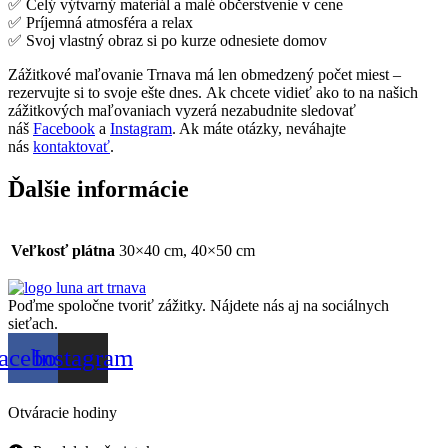
✅ Celý výtvarný materiál a malé občerstvenie v cene
✅ Príjemná atmosféra a relax
✅ Svoj vlastný obraz si po kurze odnesiete domov
Zážitkové maľovanie Trnava má len obmedzený počet miest –
rezervujte si to svoje ešte dnes. Ak chcete vidieť ako to na našich
zážitkových maľovaniach vyzerá nezabudnite sledovať
náš
Facebook
a
Instagram
. Ak máte otázky, neváhajte
nás
kontaktovať
.
Ďalšie informácie
Veľkosť plátna
30×40 cm, 40×50 cm
Poďme spoločne tvoriť zážitky. Nájdete nás aj na sociálnych
sieťach.
acebook
Instagram
Otváracie hodiny