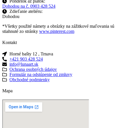
Pondelok až piatok:
Dohodou na č. 0903 428 524
Zdieľanie ateliéru:
Dohodou
*Všetky použité námety a obrázky na zážitkové maľovania sú
stiahnuté zo stránky
www.pinterest.com
Kontakt
Horné bašty 12 , Trnava
+421 903 428 524
info@lunaart.sk
Ochrana osobných údajov
Formulár na odstúpenie od zmluvy
Obchodné podmienky
Mapa