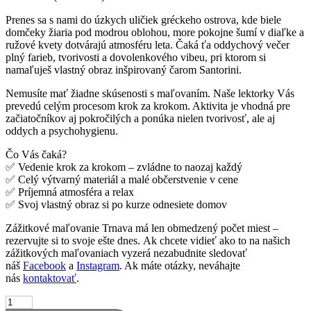
Prenes sa s nami do úzkych uličiek gréckeho ostrova, kde biele
domčeky žiaria pod modrou oblohou, more pokojne šumí v diaľke a
ružové kvety dotvárajú atmosféru leta. Čaká ťa oddychový večer
plný farieb, tvorivosti a dovolenkového vibeu, pri ktorom si
namaľuješ vlastný obraz inšpirovaný čarom Santorini.
Nemusíte mať žiadne skúsenosti s maľovaním. Naše lektorky Vás
prevedú celým procesom krok za krokom. Aktivita je vhodná pre
začiatočníkov aj pokročilých a ponúka nielen tvorivosť, ale aj
oddych a psychohygienu.
Čo Vás čaká?
✅ Vedenie krok za krokom – zvládne to naozaj každý
✅ Celý výtvarný materiál a malé občerstvenie v cene
✅ Príjemná atmosféra a relax
✅ Svoj vlastný obraz si po kurze odnesiete domov
Zážitkové maľovanie Trnava má len obmedzený počet miest –
rezervujte si to svoje ešte dnes. Ak chcete vidieť ako to na našich
zážitkových maľovaniach vyzerá nezabudnite sledovať
náš
Facebook
a
Instagram
. Ak máte otázky, neváhajte
nás
kontaktovať
.
množstvo