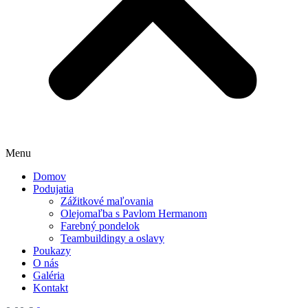
Menu
Domov
Podujatia
Zážitkové maľovania
Olejomaľba s Pavlom Hermanom
Farebný pondelok
Teambuildingy a oslavy
Poukazy
O nás
Galéria
Kontakt