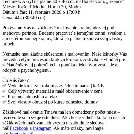
Technika: Akryl na plátne 30 x 40 cm, maľba štetcom, „fŕkance“
Miesto: Kaštieľ Modra, Horná 20, Modra
Dátum a čas: 11. februára 2026 o 17:00 h
Cena: 44€ (30×40 cm)
Pozývame Vás na zážitkové maľovanie krajiny ukrytej pod
snehovou perinou. Budeme pracovať s jemnými tónmi, svetlom a
atmosférou zimnej krajiny, ktorá na plátne rozpráva svoj vlastný
príbeh.
Nemusíte mať žiadne skúsenosti s maľovaním. Naše lektorky Vás
prevedú celým procesom krok za krokom. Aktivita je vhodná pre
začiatočníkov aj pokročilých a ponúka nielen tvorivosť, ale aj
oddych a psychohygienu.
Čo Vás čaká?
✅ Vedenie krok za krokom – zvládne to naozaj každý
✅ Celý výtvarný materiál a malé občerstvenie v cene
✅ Príjemná atmosféra a relax
✅ Svoj vlastný obraz si po kurze odnesiete domov
Zážitkové maľovanie Trnava má len obmedzený počet miest –
rezervujte si to svoje ešte dnes. Ak chcete vidieť ako to na našich
zážitkových maľovaniach vyzerá nezabudnite sledovať
náš
Facebook
a
Instagram
. Ak máte otázky, neváhajte
nás
kontaktovať
.