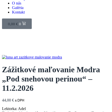
O nás
Galéria
Kontakt
0,00
€
0
Zážitkové maľovanie Modra
„Pod snehovou perinou“ –
11.2.2026
44,00
€
s DPH
Lektorka: Adel