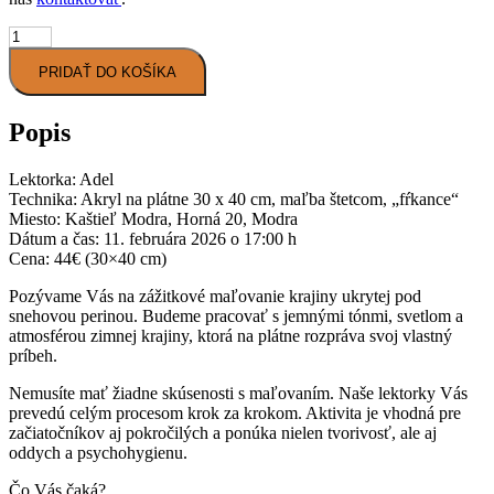
PRIDAŤ DO KOŠÍKA
Popis
Lektorka: Adel
Technika: Akryl na plátne 30 x 40 cm, maľba štetcom, „fŕkance“
Miesto: Kaštieľ Modra, Horná 20, Modra
Dátum a čas: 11. februára 2026 o 17:00 h
Cena: 44€ (30×40 cm)
Pozývame Vás na zážitkové maľovanie krajiny ukrytej pod
snehovou perinou. Budeme pracovať s jemnými tónmi, svetlom a
atmosférou zimnej krajiny, ktorá na plátne rozpráva svoj vlastný
príbeh.
Nemusíte mať žiadne skúsenosti s maľovaním. Naše lektorky Vás
prevedú celým procesom krok za krokom. Aktivita je vhodná pre
začiatočníkov aj pokročilých a ponúka nielen tvorivosť, ale aj
oddych a psychohygienu.
Čo Vás čaká?