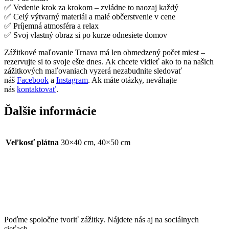
✅ Vedenie krok za krokom – zvládne to naozaj každý
✅ Celý výtvarný materiál a malé občerstvenie v cene
✅ Príjemná atmosféra a relax
✅ Svoj vlastný obraz si po kurze odnesiete domov
Zážitkové maľovanie Trnava má len obmedzený počet miest –
rezervujte si to svoje ešte dnes. Ak chcete vidieť ako to na našich
zážitkových maľovaniach vyzerá nezabudnite sledovať
náš
Facebook
a
Instagram
. Ak máte otázky, neváhajte
nás
kontaktovať
.
Ďalšie informácie
Veľkosť plátna
30×40 cm, 40×50 cm
Poďme spoločne tvoriť zážitky. Nájdete nás aj na sociálnych
sieťach.