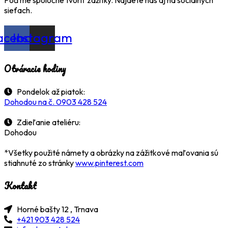
sieťach.
acebook
Instagram
Otváracie hodiny
Pondelok až piatok:
Dohodou na č. 0903 428 524
Zdieľanie ateliéru:
Dohodou
*Všetky použité námety a obrázky na zážitkové maľovania sú
stiahnuté zo stránky
www.pinterest.com
Kontakt
Horné bašty 12 , Trnava
+421 903 428 524