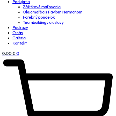
Podujatia
Zážitkové maľovania
Olejomaľba s Pavlom Hermanom
Farebný pondelok
Teambuildingy a oslavy
Poukazy
O nás
Galéria
Kontakt
0,00
€
0