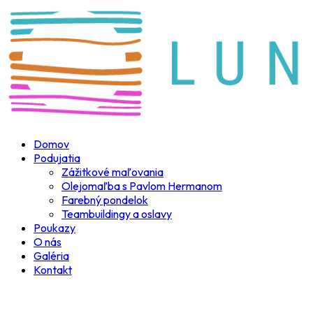
Preskočiť
na
obsah
Domov
Podujatia
Zážitkové maľovania
Olejomaľba s Pavlom Hermanom
Farebný pondelok
Teambuildingy a oslavy
Poukazy
O nás
Galéria
Kontakt