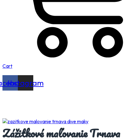
Cart
acebook
Instagram
Zážitkové maľovanie Trnava