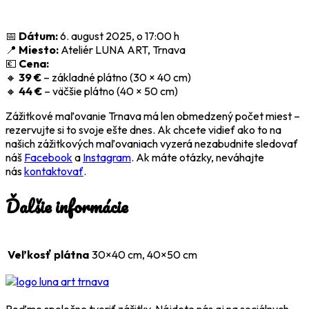
📅
Dátum:
6. august 2025, o 17:00 h
📍
Miesto:
Ateliér LUNA ART, Trnava
💶
Cena:
🔸
39 €
– základné plátno (30 × 40 cm)
🔸
44 €
– väčšie plátno (40 × 50 cm)
Zážitkové maľovanie Trnava má len obmedzený počet miest –
rezervujte si to svoje ešte dnes. Ak chcete vidieť ako to na
našich zážitkových maľovaniach vyzerá nezabudnite sledovať
náš
Facebook
a
Instagram
. Ak máte otázky, neváhajte
nás
kontaktovať
.
Ďalšie informácie
Veľkosť plátna
30×40 cm, 40×50 cm
Poďme spoločne tvoriť zážitky. Nájdete nás aj na sociálnych