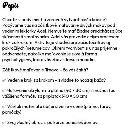
"Divé
Popis
maky"
-
6.8.2025
Chcete si oddýchnuť a zároveň vytvoriť niečo krásne?
Pozývame vás na zážitkové maľovanie divých makov pod
vedením lektorky Adel. Nemusíte mať žiadne predchádzajúce
skúsenosti s maľovaním. Adel vás prevedie celým procesom
krok za krokom. Aktivita je vhodná pre začiatočníkov aj
pokročilých (ne)umelcov. Okrem tvorivosti si u nás príjemne
oddýchnete, nakoľko maľovanie je skvelá forma
psychohygieny, ktorá vás zbaví stresu a napätia.
Zážitkové maľovanie Trnava – čo vás čaká?
✅ Vedenie krok za krokom – zvládne to naozaj každý
✅Maľovanie akrylom na plátno (40 × 30 cm) s možnosťou
väčšieho formátu za príplatok (40 × 50 cm)
✅ Všetok materiál a občerstvenie v cene (plátno, farby,
pomôcky)
✅ Svoj vlastný obraz si po kurze odnesieš domov.