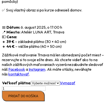
pomôcky)
✅ Svoj vlastný obraz si po kurze odnesieš domov.
📅
Dátum:
6. august 2025, o 17:00 h
📍
Miesto:
Ateliér LUNA ART, Trnava
💶
Cena:
🔸
39 €
– základné plátno (30 × 40 cm)
🔸
44 €
– väčšie plátno (40 × 50 cm)
Zážitkové maľovanie Trnava má len obmedzený počet miest –
rezervujte si to svoje ešte dnes. Ak chcete vidieť ako to na
našich zážitkových maľovaniach vyzerá nezabudnite sledovať
náš
Facebook
a
Instagram
. Ak máte otázky, neváhajte
nás
kontaktovať
.
Veľkosť plátna
Vymazať
množstvo
Zážitkové
PRIDAŤ DO KOŠÍKA
maľovanie
Trnava