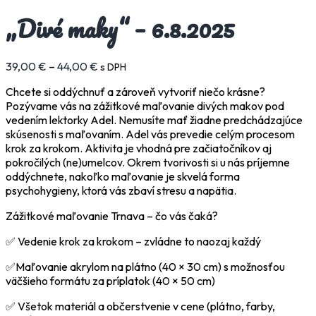
„Divé maky“ – 6.8.2025
39,00
€
–
44,00
€
s DPH
Chcete si oddýchnuť a zároveň vytvoriť niečo krásne?
Pozývame vás na zážitkové maľovanie divých makov pod
vedením lektorky Adel. Nemusíte mať žiadne predchádzajúce
skúsenosti s maľovaním. Adel vás prevedie celým procesom
krok za krokom. Aktivita je vhodná pre začiatočníkov aj
pokročilých (ne)umelcov. Okrem tvorivosti si u nás príjemne
oddýchnete, nakoľko maľovanie je skvelá forma
psychohygieny, ktorá vás zbaví stresu a napätia.
Zážitkové maľovanie Trnava – čo vás čaká?
✅ Vedenie krok za krokom – zvládne to naozaj každý
✅Maľovanie akrylom na plátno (40 × 30 cm) s možnosťou
väčšieho formátu za príplatok (40 × 50 cm)
✅ Všetok materiál a občerstvenie v cene (plátno, farby,