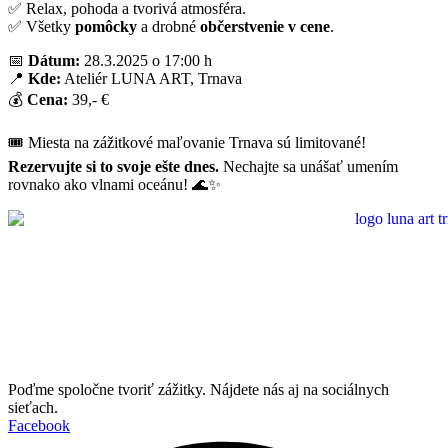
✅ Relax, pohoda a tvorivá atmosféra.
✅ Všetky
pomôcky
a drobné
občerstvenie
v cene
.
📅
Dátum:
28.3.2025 o 17:00 h
📍
Kde:
Ateliér LUNA ART, Trnava
💰
Cena:
39,- €
🎟 Miesta na zážitkové maľovanie Trnava sú limitované!
Rezervujte si to svoje ešte dnes.
Nechajte sa unášať umením
rovnako ako vlnami oceánu! 🌊✨
Poďme spoločne tvoriť zážitky. Nájdete nás aj na sociálnych
sieťach.
Facebook