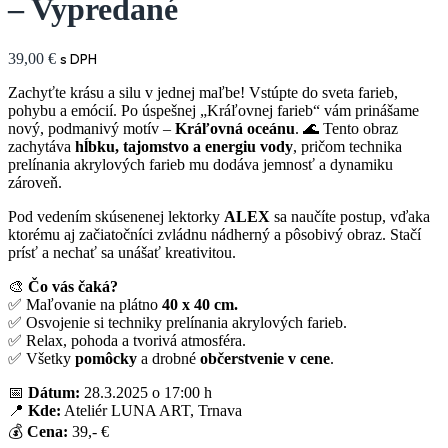
– Vypredané
39,00
€
s DPH
Zachyťte krásu a silu v jednej maľbe! Vstúpte do sveta farieb,
pohybu a emócií. Po úspešnej „Kráľovnej farieb“ vám prinášame
nový, podmanivý motív –
Kráľovná oceánu
. 🌊 Tento obraz
zachytáva
hĺbku, tajomstvo a energiu vody
, pričom technika
prelínania akrylových farieb mu dodáva jemnosť a dynamiku
zároveň.
Pod vedením skúsenenej lektorky
ALEX
sa naučíte postup, vďaka
ktorému aj začiatočníci zvládnu nádherný a pôsobivý obraz. Stačí
prísť a nechať sa unášať kreativitou.
🎨
Čo vás čaká?
✅ Maľovanie na plátno
40 x 40 cm.
✅ Osvojenie si techniky prelínania akrylových farieb.
✅ Relax, pohoda a tvorivá atmosféra.
✅ Všetky
pomôcky
a drobné
občerstvenie
v cene
.
📅
Dátum:
28.3.2025 o 17:00 h
📍
Kde:
Ateliér LUNA ART, Trnava
💰
Cena:
39,- €