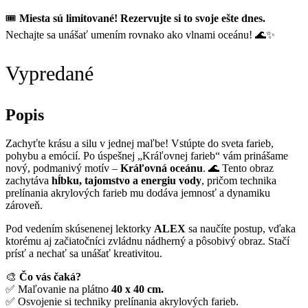
🎟
Miesta sú limitované! Rezervujte si to svoje ešte dnes.
Nechajte sa unášať umením rovnako ako vlnami oceánu! 🌊✨
Vypredané
Popis
Zachyťte krásu a silu v jednej maľbe! Vstúpte do sveta farieb,
pohybu a emócií. Po úspešnej „Kráľovnej farieb“ vám prinášame
nový, podmanivý motív –
Kráľovná oceánu
. 🌊 Tento obraz
zachytáva
hĺbku, tajomstvo a energiu vody
, pričom technika
prelínania akrylových farieb mu dodáva jemnosť a dynamiku
zároveň.
Pod vedením skúsenenej lektorky
ALEX
sa naučíte postup, vďaka
ktorému aj začiatočníci zvládnu nádherný a pôsobivý obraz. Stačí
prísť a nechať sa unášať kreativitou.
🎨
Čo vás čaká?
✅ Maľovanie na plátno
40 x 40 cm.
✅ Osvojenie si techniky prelínania akrylových farieb.