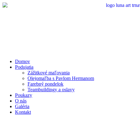
Preskočiť
na
obsah
Domov
Podujatia
Zážitkové maľovania
Olejomaľba s Pavlom Hermanom
Farebný pondelok
Teambuildingy a oslavy
Poukazy
O nás
Galéria
Kontakt