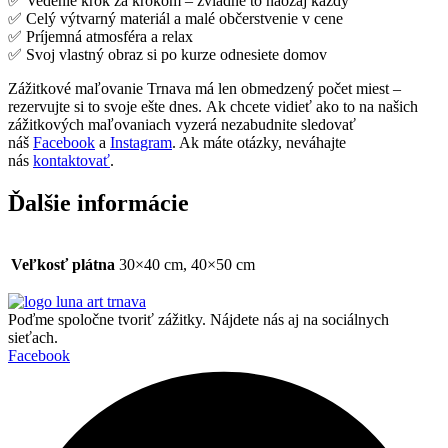
✅ Vedenie krok za krokom – zvládne to naozaj každý
✅ Celý výtvarný materiál a malé občerstvenie v cene
✅ Príjemná atmosféra a relax
✅ Svoj vlastný obraz si po kurze odnesiete domov
Zážitkové maľovanie Trnava má len obmedzený počet miest –
rezervujte si to svoje ešte dnes. Ak chcete vidieť ako to na našich
zážitkových maľovaniach vyzerá nezabudnite sledovať
náš
Facebook
a
Instagram
. Ak máte otázky, neváhajte
nás
kontaktovať
.
Ďalšie informácie
Veľkosť plátna
30×40 cm, 40×50 cm
Poďme spoločne tvoriť zážitky. Nájdete nás aj na sociálnych
sieťach.
Facebook