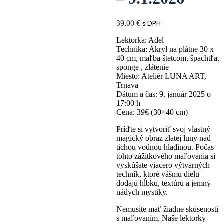
39,00
€
s DPH
Lektorka: Adel
Technika: Akryl na plátne 30 x
40 cm, maľba štetcom, špachtľa,
sponge , zlátenie
Miesto: Ateliér LUNA ART,
Trnava
Dátum a čas: 9. január 2025 o
17:00 h
Cena: 39€ (30×40 cm)
Príďte si vytvoriť svoj vlastný
magický obraz zlatej luny nad
tichou vodnou hladinou. Počas
tohto zážitkového maľovania si
vyskúšate viacero výtvarných
techník, ktoré vášmu dielu
dodajú hĺbku, textúru a jemný
nádych mystiky.
Nemusíte mať žiadne skúsenosti
s maľovaním. Naše lektorky