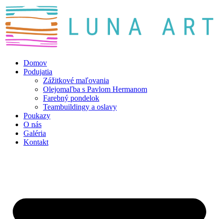
Preskočiť
na
obsah
Domov
Podujatia
Zážitkové maľovania
Olejomaľba s Pavlom Hermanom
Farebný pondelok
Teambuildingy a oslavy
Poukazy
O nás
Galéria
Kontakt