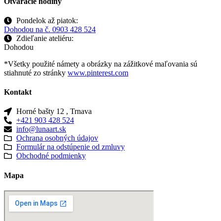
Otváracie hodiny
Pondelok až piatok:
Dohodou na č. 0903 428 524
Zdieľanie ateliéru:
Dohodou
*Všetky použité námety a obrázky na zážitkové maľovania sú
stiahnuté zo stránky
www.pinterest.com
Kontakt
Horné bašty 12 , Trnava
+421 903 428 524
info@lunaart.sk
Ochrana osobných údajov
Formulár na odstúpenie od zmluvy
Obchodné podmienky
Mapa