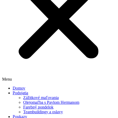
Menu
Domov
Podujatia
Zážitkové maľovania
Olejomaľba s Pavlom Hermanom
Farebný pondelok
Teambuildingy a oslavy
Poukazy