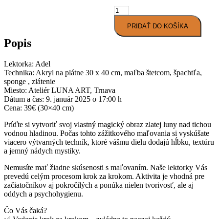
množstvo
Zážitkové
PRIDAŤ DO KOŠÍKA
maľovanie
Trnava
Popis
„Luna
nad
hladinou“
Lektorka: Adel
-
Technika: Akryl na plátne 30 x 40 cm, maľba štetcom, špachtľa,
9.1.2026
sponge , zlátenie
Miesto: Ateliér LUNA ART, Trnava
Dátum a čas: 9. január 2025 o 17:00 h
Cena: 39€ (30×40 cm)
Príďte si vytvoriť svoj vlastný magický obraz zlatej luny nad tichou
vodnou hladinou. Počas tohto zážitkového maľovania si vyskúšate
viacero výtvarných techník, ktoré vášmu dielu dodajú hĺbku, textúru
a jemný nádych mystiky.
Nemusíte mať žiadne skúsenosti s maľovaním. Naše lektorky Vás
prevedú celým procesom krok za krokom. Aktivita je vhodná pre
začiatočníkov aj pokročilých a ponúka nielen tvorivosť, ale aj
oddych a psychohygienu.
Čo Vás čaká?