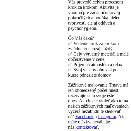
Vás prevedú celým procesom
krok za krokom. Aktivita je
vhodná pre začiatočníkov aj
pokročilých a ponúka nielen
tvorivosť, ale aj oddych a
psychohygienu.
Čo Vás čaká?
✅ Vedenie krok za krokom –
zvládne to naozaj každý
✅ Celý výtvarný materiál a malé
občerstvenie v cene
✅ Príjemná atmosféra a relax
✅ Svoj vlastný obraz si po
kurze odnesiete domov
Zážitkové maľovanie Trnava má
len obmedzený počet miest –
rezervujte si to svoje ešte
dnes. Ak chcete vidieť ako to na
našich zážitkových maľovaniach
vyzerá nezabudnite sledovať
náš
Facebook
a
Instagram
. Ak
máte otázky, neváhajte
nás
kontaktovať
.