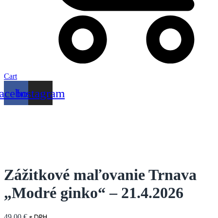
Cart
acebook
Instagram
Zážitkové maľovanie Trnava
„Modré ginko“ – 21.4.2026
49,00
€
s DPH