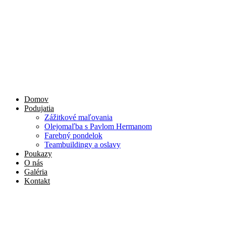
Preskočiť
na
obsah
Domov
Podujatia
Zážitkové maľovania
Olejomaľba s Pavlom Hermanom
Farebný pondelok
Teambuildingy a oslavy
Poukazy
O nás
Galéria
Kontakt