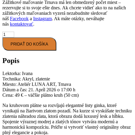
Zážitkové maľovanie Trnava má len obmedzený počet miest –
rezervujte si to svoje ešte dnes. Ak chcete vidieť ako to na našich
zážitkových maľovaniach vyzerá nezabudnite sledovať
náš
Facebook
a
Instagram
. Ak máte otázky, neváhajte
nás
kontaktovať
.
množstvo
Zážitkové
PRIDAŤ DO KOŠÍKA
maľovanie
Trnava
"Modré
Popis
ginko"
-
21.4.2026
Lektorka: Ivana
Technika: Akryl, zlatenie
Miesto: Ateliér LUNA ART, Trnava
Dátum a čas: 21. Apríl 2026 o 17:00 h
Cena: 49 € – väčšie plátno kruh (50 cm)
Na kruhovom plátne sa rozvíjajú elegantné listy ginka, ktoré
vynikajú na žiarivom zlatom pozadí. Na kurze si vyskúšate techniku
zlatenia náhradou zlata, ktorá obrazu dodá luxusný lesk a hĺbku.
Spojenie výraznej modrej a zlatých tónov vytvára modernú a
harmonickú kompozíciu. Príďte si vytvoriť vlastný originálny obraz
plný elegancie a pokoja.