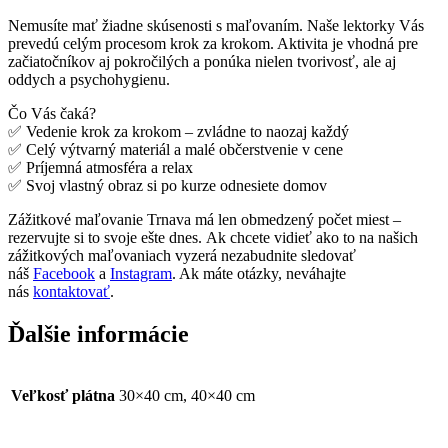
Nemusíte mať žiadne skúsenosti s maľovaním. Naše lektorky Vás
prevedú celým procesom krok za krokom. Aktivita je vhodná pre
začiatočníkov aj pokročilých a ponúka nielen tvorivosť, ale aj
oddych a psychohygienu.
Čo Vás čaká?
✅ Vedenie krok za krokom – zvládne to naozaj každý
✅ Celý výtvarný materiál a malé občerstvenie v cene
✅ Príjemná atmosféra a relax
✅ Svoj vlastný obraz si po kurze odnesiete domov
Zážitkové maľovanie Trnava má len obmedzený počet miest –
rezervujte si to svoje ešte dnes. Ak chcete vidieť ako to na našich
zážitkových maľovaniach vyzerá nezabudnite sledovať
náš
Facebook
a
Instagram
. Ak máte otázky, neváhajte
nás
kontaktovať
.
Ďalšie informácie
Veľkosť plátna
30×40 cm, 40×40 cm