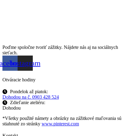
Poďme spoločne tvoriť zážitky. Nájdete nás aj na sociálnych
sieťach.
acebook
Instagram
Otváracie hodiny
Pondelok až piatok:
Dohodou na č. 0903 428 524
Zdieľanie ateliéru:
Dohodou
*Všetky použité námety a obrázky na zážitkové maľovania sú
stiahnuté zo stránky
www.pinterest.com
Kontakt