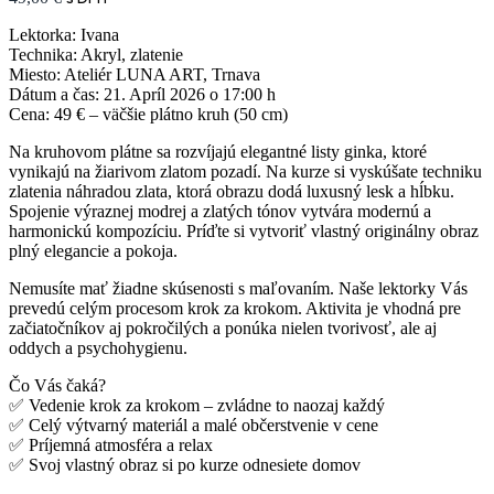
Lektorka: Ivana
Technika: Akryl, zlatenie
Miesto: Ateliér LUNA ART, Trnava
Dátum a čas: 21. Apríl 2026 o 17:00 h
Cena: 49 € – väčšie plátno kruh (50 cm)
Na kruhovom plátne sa rozvíjajú elegantné listy ginka, ktoré
vynikajú na žiarivom zlatom pozadí. Na kurze si vyskúšate techniku
zlatenia náhradou zlata, ktorá obrazu dodá luxusný lesk a hĺbku.
Spojenie výraznej modrej a zlatých tónov vytvára modernú a
harmonickú kompozíciu. Príďte si vytvoriť vlastný originálny obraz
plný elegancie a pokoja.
Nemusíte mať žiadne skúsenosti s maľovaním. Naše lektorky Vás
prevedú celým procesom krok za krokom. Aktivita je vhodná pre
začiatočníkov aj pokročilých a ponúka nielen tvorivosť, ale aj
oddych a psychohygienu.
Čo Vás čaká?
✅ Vedenie krok za krokom – zvládne to naozaj každý
✅ Celý výtvarný materiál a malé občerstvenie v cene
✅ Príjemná atmosféra a relax
✅ Svoj vlastný obraz si po kurze odnesiete domov