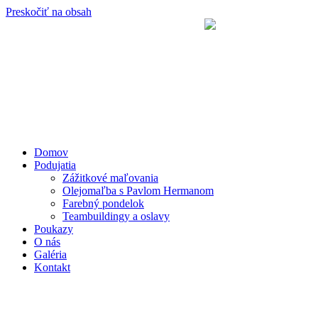
Preskočiť na obsah
Domov
Podujatia
Zážitkové maľovania
Olejomaľba s Pavlom Hermanom
Farebný pondelok
Teambuildingy a oslavy
Poukazy
O nás
Galéria
Kontakt