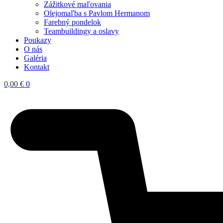
Zážitkové maľovania
Olejomaľba s Pavlom Hermanom
Farebný pondelok
Teambuildingy a oslavy
Poukazy
O nás
Galéria
Kontakt
0,00
€
0