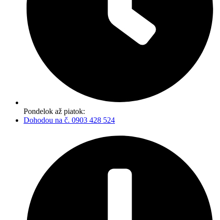
Pondelok až piatok:
Dohodou na č. 0903 428 524