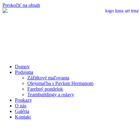
Preskočiť na obsah
Domov
Podujatia
Zážitkové maľovania
Olejomaľba s Pavlom Hermanom
Farebný pondelok
Teambuildingy a oslavy
Poukazy
O nás
Galéria
Kontakt