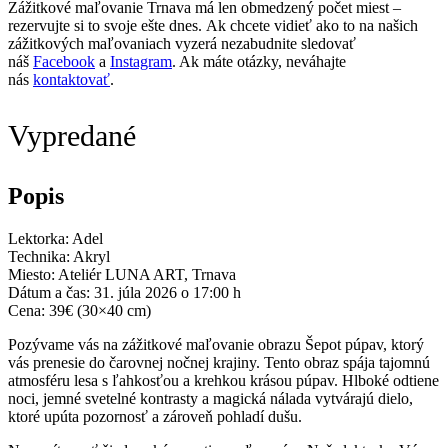
Zážitkové maľovanie Trnava má len obmedzený počet miest –
rezervujte si to svoje ešte dnes. Ak chcete vidieť ako to na našich
zážitkových maľovaniach vyzerá nezabudnite sledovať
náš
Facebook
a
Instagram
. Ak máte otázky, neváhajte
nás
kontaktovať
.
Vypredané
Popis
Lektorka: Adel
Technika: Akryl
Miesto: Ateliér LUNA ART, Trnava
Dátum a čas: 31. júla 2026 o 17:00 h
Cena: 39€ (30×40 cm)
Pozývame vás na zážitkové maľovanie obrazu Šepot púpav, ktorý
vás prenesie do čarovnej nočnej krajiny. Tento obraz spája tajomnú
atmosféru lesa s ľahkosťou a krehkou krásou púpav. Hlboké odtiene
noci, jemné svetelné kontrasty a magická nálada vytvárajú dielo,
ktoré upúta pozornosť a zároveň pohladí dušu.