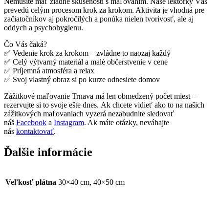
Nemusíte mať žiadne skúsenosti s maľovaním. Naše lektorky Vás
prevedú celým procesom krok za krokom. Aktivita je vhodná pre
začiatočníkov aj pokročilých a ponúka nielen tvorivosť, ale aj
oddych a psychohygienu.
Čo Vás čaká?
✅ Vedenie krok za krokom – zvládne to naozaj každý
✅ Celý výtvarný materiál a malé občerstvenie v cene
✅ Príjemná atmosféra a relax
✅ Svoj vlastný obraz si po kurze odnesiete domov
Zážitkové maľovanie Trnava má len obmedzený počet miest –
rezervujte si to svoje ešte dnes. Ak chcete vidieť ako to na našich
zážitkových maľovaniach vyzerá nezabudnite sledovať
náš
Facebook
a
Instagram
. Ak máte otázky, neváhajte
nás
kontaktovať
.
Ďalšie informácie
Veľkosť plátna
30×40 cm, 40×50 cm