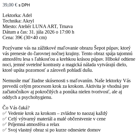
39,00
€
s DPH
Lektorka: Adel
Technika: Akryl
Miesto: Ateliér LUNA ART, Trnava
Dátum a čas: 31. júla 2026 o 17:00 h
Cena: 39€ (30×40 cm)
Pozývame vás na zážitkové maľovanie obrazu Šepot púpav, ktorý
vás prenesie do čarovnej nočnej krajiny. Tento obraz spája tajomnú
atmosféru lesa s ľahkosťou a krehkou krásou púpav. Hlboké odtiene
noci, jemné svetelné kontrasty a magická nálada vytvárajú dielo,
ktoré upúta pozornosť a zároveň pohladí dušu.
Nemusíte mať žiadne skúsenosti s maľovaním. Naše lektorky Vás
prevedú celým procesom krok za krokom. Aktivita je vhodná pre
začiatočníkov aj pokročilých a ponúka nielen tvorivosť, ale aj
oddych a psychohygienu.
Čo Vás čaká?
✅ Vedenie krok za krokom – zvládne to naozaj každý
✅ Celý výtvarný materiál a malé občerstvenie v cene
✅ Príjemná atmosféra a relax
✅ Svoj vlastný obraz si po kurze odnesiete domov