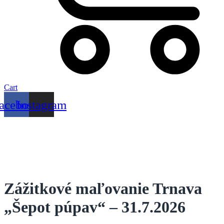
Cart
acebook
Instagram
Zážitkové maľovanie Trnava
„Šepot púpav“ – 31.7.2026