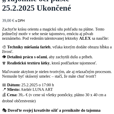
25.2.2025 Ukončené
39,00
€
s DPH
Zachyťte krásu orientu a magickú silu pohľadu na plátne. Tento
jedinečný motív v sebe nesie tajomstvo, emóciu aj pôvab
neznámeho. Pod vedením talentovanej lektorky
ALEX
sa naučíte:
🎨
Techniky miešania farieb
, vďaka ktorým dodáte obrazu hĺbku a
živosť.
👁
Detailnú prácu s očami
, aby zachytili dušu a príbeh.
🧣
Realistickú textúru látky
, ktorá podčiarkne tajomnosť.
Maľovanie akrylom je nielen tvorivým, ale aj relaxačným procesom.
Nemusíte byť skúsený umelec – stačí, že máte chuť tvoriť!
📅
Dátum:
25.2.2025 o 17:00 h
📍
Miesto:
Ateliér LUNA ART
💰
Cena:
39,- € (v cene sú všetky pomôcky, plátno 30 x 40 cm a
drobné občerstvenie)
🎭
Dovoľte svojej kreativite ožiť a preniknite do tajomna