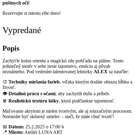
púštnych očí!
Rezervujte si miesto ešte dnes!
Vypredané
Popis
Zachyťte krásu orientu a magickú silu pohľadu na plátne. Tento
jedinečný motív v sebe nesie tajomstvo, emóciu aj pôvab
neznámeho. Pod vedením talentovanej lektorky
ALEX
sa naučíte:
🎨
Techniky miešania farieb
, vďaka ktorým dodáte obrazu hĺbku a
živosť.
👁
Detailnú prácu s očami
, aby zachytili dušu a príbeh.
🧣
Realistickú textúru látky
, ktorá podčiarkne tajomnosť.
Maľovanie akrylom je nielen tvorivým, ale aj relaxačným procesom.
Nemusíte byť skúsený umelec – stačí, že máte chuť tvoriť!
📅
Dátum:
25.2.2025 o 17:00 h
📍
Miesto:
Ateliér LUNA ART