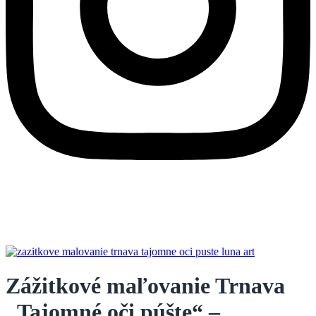
Zážitkové maľovanie Trnava
„Tajomné oči púšte“ –