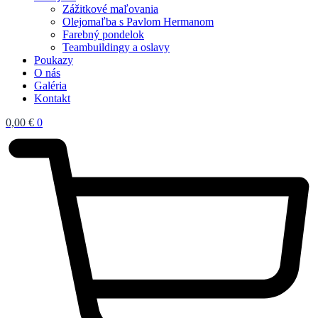
Zážitkové maľovania
Olejomaľba s Pavlom Hermanom
Farebný pondelok
Teambuildingy a oslavy
Poukazy
O nás
Galéria
Kontakt
0,00
€
0