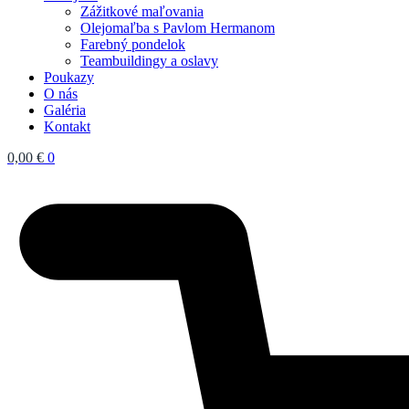
Zážitkové maľovania
Olejomaľba s Pavlom Hermanom
Farebný pondelok
Teambuildingy a oslavy
Poukazy
O nás
Galéria
Kontakt
0,00
€
0