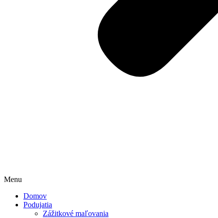
Menu
Domov
Podujatia
Zážitkové maľovania