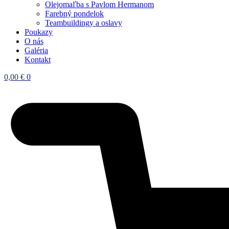
Olejomaľba s Pavlom Hermanom
Farebný pondelok
Teambuildingy a oslavy
Poukazy
O nás
Galéria
Kontakt
0,00
€
0