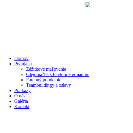
Preskočiť
na
obsah
Domov
Podujatia
Zážitkové maľovania
Olejomaľba s Pavlom Hermanom
Farebný pondelok
Teambuildingy a oslavy
Poukazy
O nás
Galéria
Kontakt