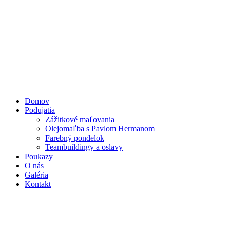
Preskočiť
na
obsah
Domov
Podujatia
Zážitkové maľovania
Olejomaľba s Pavlom Hermanom
Farebný pondelok
Teambuildingy a oslavy
Poukazy
O nás
Galéria
Kontakt