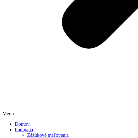
Menu
Domov
Podujatia
Zážitkové maľovania