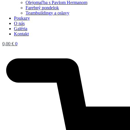
Olejomaľba s Pavlom Hermanom
Farebný pondelok
Teambuildingy a oslavy
Poukazy
O nás
Galéria
Kontakt
0,00
€
0