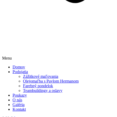
Menu
Domov
Podujatia
Zážitkové maľovania
Olejomaľba s Pavlom Hermanom
Farebný pondelok
Teambuildingy a oslavy
Poukazy
O nás
Galéria
Kontakt