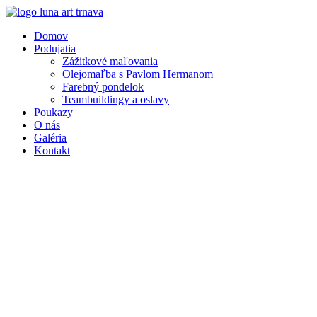
Preskočiť
na
Domov
obsah
Podujatia
Zážitkové maľovania
Olejomaľba s Pavlom Hermanom
Farebný pondelok
Teambuildingy a oslavy
Poukazy
O nás
Galéria
Kontakt