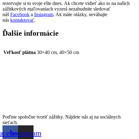
rezervujte si to svoje ešte dnes. Ak chcete vidieť ako to na našich
zážitkových maľovaniach vyzerá nezabudnite sledovať
náš
Facebook
a
Instagram
. Ak máte otázky, neváhajte
nás
kontaktovať
.
Ďalšie informácie
Veľkosť plátna
30×40 cm, 40×50 cm
Poďme spoločne tvoriť zážitky. Nájdete nás aj na sociálnych
sieťach.
acebook
Instagram