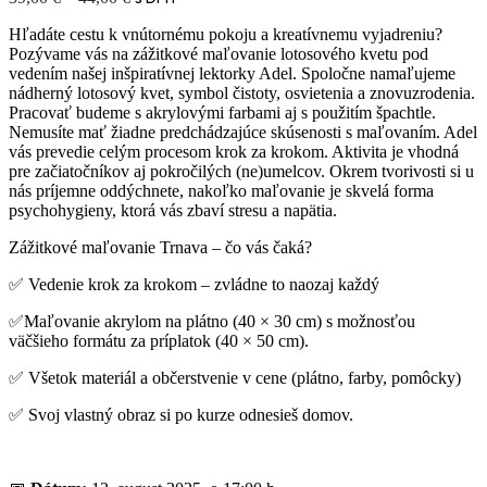
Hľadáte cestu k vnútornému pokoju a kreatívnemu vyjadreniu?
Pozývame vás na zážitkové maľovanie lotosového kvetu pod
vedením našej inšpiratívnej lektorky Adel. Spoločne namaľujeme
nádherný lotosový kvet, symbol čistoty, osvietenia a znovuzrodenia.
Pracovať budeme s akrylovými farbami aj s použitím špachtle.
Nemusíte mať žiadne predchádzajúce skúsenosti s maľovaním. Adel
vás prevedie celým procesom krok za krokom. Aktivita je vhodná
pre začiatočníkov aj pokročilých (ne)umelcov. Okrem tvorivosti si u
nás príjemne oddýchnete, nakoľko maľovanie je skvelá forma
psychohygieny, ktorá vás zbaví stresu a napätia.
Zážitkové maľovanie Trnava – čo vás čaká?
✅ Vedenie krok za krokom – zvládne to naozaj každý
✅Maľovanie akrylom na plátno (40 × 30 cm) s možnosťou
väčšieho formátu za príplatok (40 × 50 cm).
✅ Všetok materiál a občerstvenie v cene (plátno, farby, pomôcky)
✅ Svoj vlastný obraz si po kurze odnesieš domov.