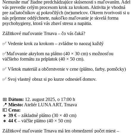
Nemusíte mať žiadne predchádzajúce skúsenosti s maľovaním. Adel
vás prevedie celým procesom krok za krokom. Aktivita je vhodná
pre začiatočníkov aj pokročilých (ne)umelcov. Okrem tvorivosti si u
nás príjemne oddýchnete, nakoľko maľovanie je skvelá forma
psychohygieny, ktorá vás zbaví stresu a napätia.
Zážitkové maľovanie Trnava – čo vás čaká?
✅ Vedenie krok za krokom – zvládne to naozaj každý
✅Maľovanie akrylom na plátno (40 × 30 cm) s možnosťou
väčšieho formátu za príplatok (40 × 50 cm).
✅ Všetok materiál a občerstvenie v cene (plátno, farby, pomôcky)
✅ Svoj vlastný obraz si po kurze odnesieš domov.
📅
Dátum:
12. august 2025, o 17:00 h
📍
Miesto:
Ateliér LUNA ART, Trnava
💶
Cena:
🔸
39 €
– základné plátno (30 × 40 cm)
🔸
44 €
– väčšie plátno (40 × 50 cm)
Zážitkové maľovanie Trnava má len obmedzený počet miest –