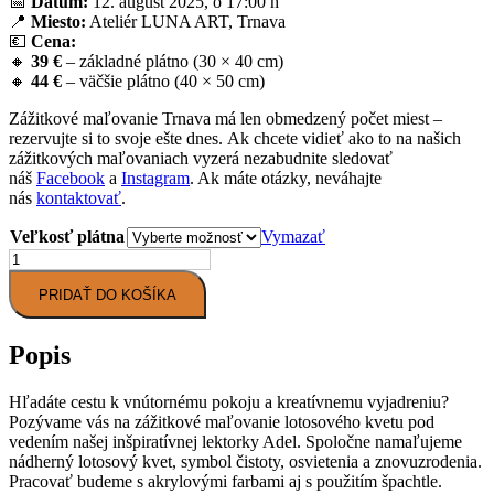
📅
Dátum:
12. august 2025, o 17:00 h
📍
Miesto:
Ateliér LUNA ART, Trnava
💶
Cena:
🔸
39 €
– základné plátno (30 × 40 cm)
🔸
44 €
– väčšie plátno (40 × 50 cm)
Zážitkové maľovanie Trnava má len obmedzený počet miest –
rezervujte si to svoje ešte dnes. Ak chcete vidieť ako to na našich
zážitkových maľovaniach vyzerá nezabudnite sledovať
náš
Facebook
a
Instagram
. Ak máte otázky, neváhajte
nás
kontaktovať
.
Veľkosť plátna
Vymazať
množstvo
Zážitkové
PRIDAŤ DO KOŠÍKA
maľovanie
Trnava
"Lotosový
Popis
kvet"
-
12.8.2025
Hľadáte cestu k vnútornému pokoju a kreatívnemu vyjadreniu?
Pozývame vás na zážitkové maľovanie lotosového kvetu pod
vedením našej inšpiratívnej lektorky Adel. Spoločne namaľujeme
nádherný lotosový kvet, symbol čistoty, osvietenia a znovuzrodenia.
Pracovať budeme s akrylovými farbami aj s použitím špachtle.