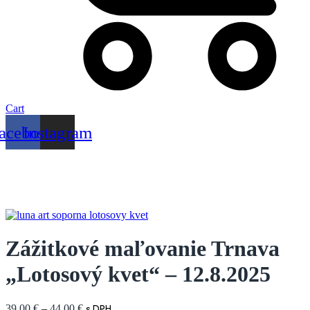
Cart
acebook
Instagram
Zážitkové maľovanie Trnava
„Lotosový kvet“ – 12.8.2025
39,00
€
–
44,00
€
s DPH