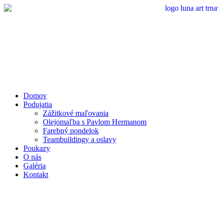
Preskočiť
na
obsah
Domov
Podujatia
Zážitkové maľovania
Olejomaľba s Pavlom Hermanom
Farebný pondelok
Teambuildingy a oslavy
Poukazy
O nás
Galéria
Kontakt