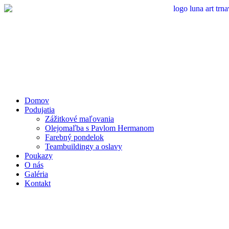
Preskočiť
na
obsah
Domov
Podujatia
Zážitkové maľovania
Olejomaľba s Pavlom Hermanom
Farebný pondelok
Teambuildingy a oslavy
Poukazy
O nás
Galéria
Kontakt