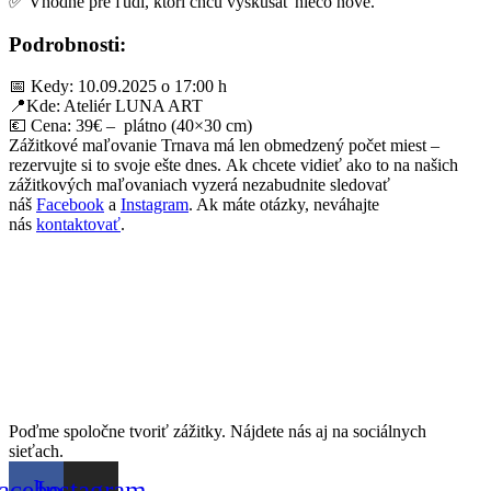
✅ Vhodné pre ľudí, ktorí chcú vyskúšať niečo nové.
Podrobnosti:
📅 Kedy: 10.09.2025 o 17:00 h
📍Kde: Ateliér LUNA ART
💶 Cena: 39€ – plátno (40×30 cm)
Zážitkové maľovanie Trnava má len obmedzený počet miest –
rezervujte si to svoje ešte dnes. Ak chcete vidieť ako to na našich
zážitkových maľovaniach vyzerá nezabudnite sledovať
náš
Facebook
a
Instagram
. Ak máte otázky, neváhajte
nás
kontaktovať
.
Poďme spoločne tvoriť zážitky. Nájdete nás aj na sociálnych
sieťach.
acebook
Instagram