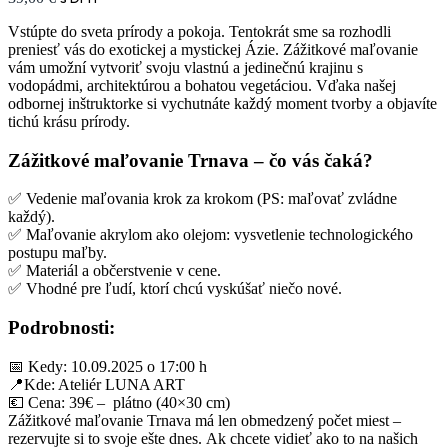
Vstúpte do sveta prírody a pokoja. Tentokrát sme sa rozhodli
preniesť vás do exotickej a mystickej Ázie. Zážitkové maľovanie
vám umožní vytvoriť svoju vlastnú a jedinečnú krajinu s
vodopádmi, architektúrou a bohatou vegetáciou. Vďaka našej
odbornej inštruktorke si vychutnáte každý moment tvorby a objavíte
tichú krásu prírody.
Zážitkové maľovanie Trnava – čo vás čaká?
✅ Vedenie maľovania krok za krokom (PS: maľovať zvládne
každý).
✅ Maľovanie akrylom ako olejom: vysvetlenie technologického
postupu maľby.
✅ Materiál a občerstvenie v cene.
✅ Vhodné pre ľudí, ktorí chcú vyskúšať niečo nové.
Podrobnosti:
📅 Kedy: 10.09.2025 o 17:00 h
📍Kde: Ateliér LUNA ART
💶 Cena: 39€ – plátno (40×30 cm)
Zážitkové maľovanie Trnava má len obmedzený počet miest –
rezervujte si to svoje ešte dnes. Ak chcete vidieť ako to na našich