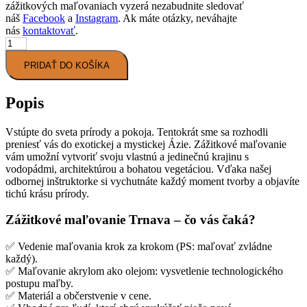
zážitkových maľovaniach vyzerá nezabudnite sledovať
náš
Facebook
a
Instagram
. Ak máte otázky, neváhajte
nás
kontaktovať
.
množstvo
Zážitkové
PRIDAŤ DO KOŠÍKA
maľovanie
Trnava
„Príroda
Popis
Ázie“
-
10.9.2025
Vstúpte do sveta prírody a pokoja. Tentokrát sme sa rozhodli
preniesť vás do exotickej a mystickej Ázie. Zážitkové maľovanie
vám umožní vytvoriť svoju vlastnú a jedinečnú krajinu s
vodopádmi, architektúrou a bohatou vegetáciou. Vďaka našej
odbornej inštruktorke si vychutnáte každý moment tvorby a objavíte
tichú krásu prírody.
Zážitkové maľovanie Trnava – čo vás čaká?
✅ Vedenie maľovania krok za krokom (PS: maľovať zvládne
každý).
✅ Maľovanie akrylom ako olejom: vysvetlenie technologického
postupu maľby.
✅ Materiál a občerstvenie v cene.