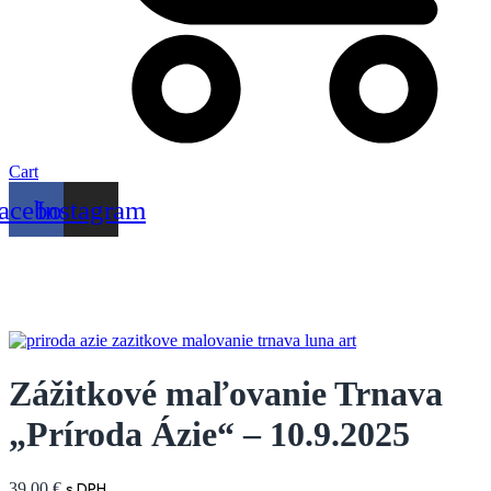
Cart
acebook
Instagram
Zážitkové maľovanie Trnava
„Príroda Ázie“ – 10.9.2025
39,00
€
s DPH