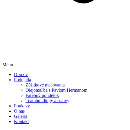
Menu
Domov
Podujatia
Zážitkové maľovania
Olejomaľba s Pavlom Hermanom
Farebný pondelok
Teambuildingy a oslavy
Poukazy
O nás
Galéria
Kontakt