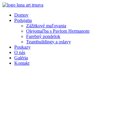
Preskočiť
na
Domov
obsah
Podujatia
Zážitkové maľovania
Olejomaľba s Pavlom Hermanom
Farebný pondelok
Teambuildingy a oslavy
Poukazy
O nás
Galéria
Kontakt